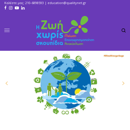
Καλέστε μας: 210-6898593 |
education@qualitynet.gr