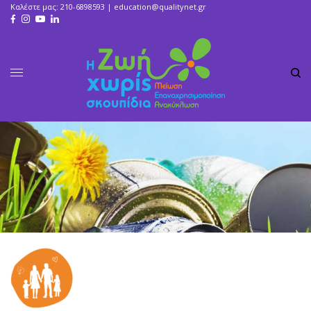
Καλέστε μας: 210-6898593 |
education@qualitynet.gr