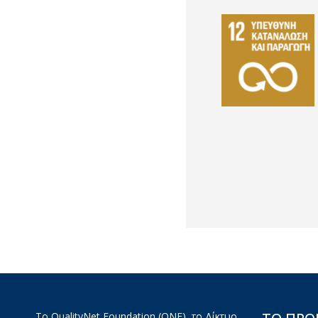
Το QualityNet Foundation (QNF), το Δίκτυο