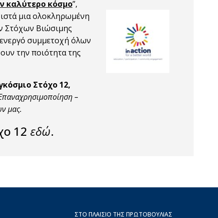
ναν καλύτερο κόσμο
”,
υνιστά μια ολοκληρωμένη
ν Στόχων Βιώσιμης
ν ενεργό συμμετοχή όλων
ουν την ποιότητα της
γκόσμιο Στόχο 12,
Επαναχρησιμοποίηση –
ν μας.
όχο 12
εδώ
.
ΣΤΟ ΠΛΑΊΣΙΟ ΤΗΣ ΠΡΩΤΟΒΟΥΛΊΑΣ