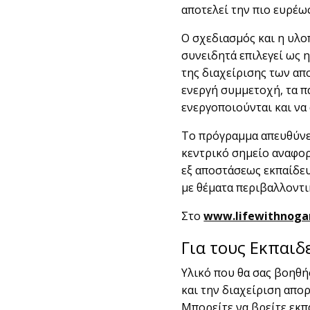
αποτελεί την πιο ευρέ
Ο σχεδιασμός και η υλ
συνειδητά επιλεγεί ως 
της διαχείρισης των α
ενεργή συμμετοχή, τα π
ενεργοποιούνται και να
Το πρόγραμμα απευθύνετ
κεντρικό σημείο αναφορ
εξ αποστάσεως εκπαίδευ
με θέματα περιβαλλοντ
Στο
www.lifewithnoga
Για τους Εκπαιδ
Υλικό που θα σας βοηθή
και την διαχείριση απο
Μπορείτε να βρείτε εκπ