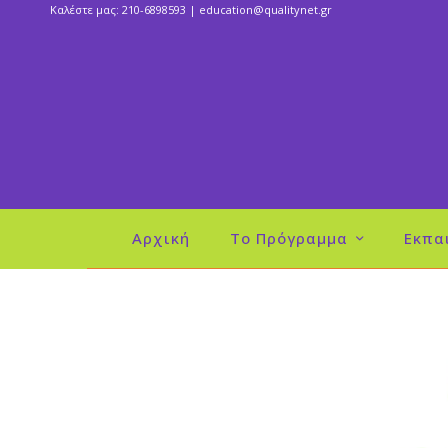
Καλέστε μας: 210-6898593 |
education@qualitynet.gr
Αρχική
Το Πρόγραμμα
Εκπα