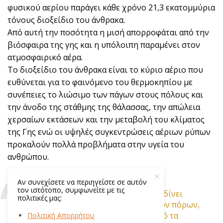
φυσικού αερίου παράγει κάθε χρόνο 21,3 εκατομμύρια
τόνους διοξείδιο του άνθρακα.
Από αυτή την ποσότητα η μισή απορροφάται από την
βιόσφαιρα της γης και η υπόλοιπη παραμένει στον
ατμοσφαιρικό αέρα.
Το διοξείδιο του άνθρακα είναι το κύριο αέριο που
ευθύνεται για το φαινόμενο του θερμοκηπίου με
συνέπειες το λιώσιμο των πάγων στους πόλους και
την άνοδο της στάθμης της θάλασσας, την απώλεια
χερσαίων εκτάσεων και την μεταβολή του κλίματος
της Γης ενώ οι υψηλές συγκεντρώσεις αέριων ρύπων
προκαλούν πολλά προβλήματα στην υγεία του
ανθρώπου.
Αν συνεχίσετε να περιηγείστε σε αυτόν
τον ιστότοπο, συμφωνείτε με τις
Το μοντέλο της κυκλικής οικονομίας δίνει
πολιτικές μας:
έμφαση στην αξιοποίηση ανανεώσιμων πόρων,
αλλά και στην παραγωγή ενέργειας από τα
Πολιτική Απορρήτου