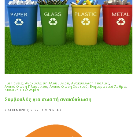
Για Γονείς
,
Ανακύκλωση Αλουμινίου
,
Ανακύκλωση Γυαλιού
,
Ανακύκλωση Πλαστικού
,
Ανακύκλωση Χαρτιού
,
Ενημερωτικά Άρθρα
,
Κυκλική Οικονομία
Συμβουλές για σωστή ανακύκλωση
7 ΔΕΚΕΜΒΡΊΟΥ, 2022
1 MIN READ