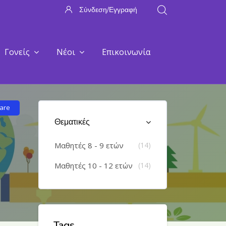
Σύνδεση/Εγγραφή
Γονείς
Νέοι
Επικοινωνία
Παράλειψη [Cocoon] Course Categories List
are
Θεματικές
Μαθητές 8 - 9 ετών
(14)
Μαθητές 10 - 12 ετών
(14)
Παράλειψη Tags
Tags