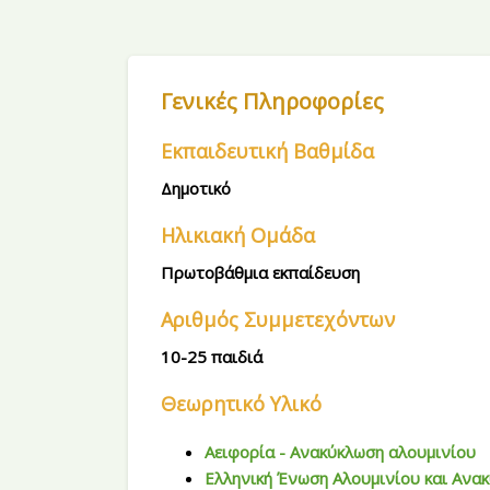
Μετάβαση στο κεντρικό περιεχόμενο
Παράλειψη [Cocoon] Course Intro
Παράλειψη [Cocoon] Course Overview
Γενικές Πληροφορίες
Εκπαιδευτική Βαθμίδα
Δημοτικό
Ηλικιακή Ομάδα
Πρωτοβάθμια εκπαίδευση
Αριθμός Συμμετεχόντων
10-25 παιδιά
Θεωρητικό Υλικό
Αειφορία - Ανακύκλωση αλουμινίου
Ελληνική Ένωση Αλουμινίου και Ανα