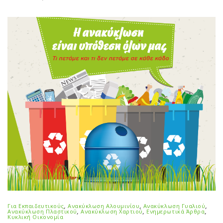
Για Εκπαιδευτικούς
,
Ανακύκλωση Αλουμινίου
,
Ανακύκλωση Γυαλιού
,
Ανακύκλωση Πλαστικού
,
Ανακύκλωση Χαρτιού
,
Ενημερωτικά Άρθρα
,
Κυκλική Οικονομία