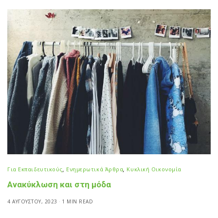
Για Εκπαιδευτικούς
,
Ενημερωτικά Άρθρα
,
Κυκλική Οικονομία
Ανακύκλωση και στη μόδα
4 ΑΥΓΟΎΣΤΟΥ, 2023
1 MIN READ