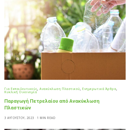
Για Εκπαιδευτικούς
,
Ανακύκλωση Πλαστικού
,
Ενημερωτικά Άρθρα
,
Κυκλική Οικονομία
Παραγωγή Πετρελαίου από Ανακύκλωση
Πλαστικών
3 ΑΥΓΟΎΣΤΟΥ, 2023
1 MIN READ