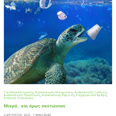
Για Εκπαιδευτικούς
,
Ανακύκλωση Αλουμινίου
,
Ανακύκλωση Γυαλιού
,
Ανακύκλωση Πλαστικού
,
Ανακύκλωση Χαρτιού
,
Ενημερωτικά Άρθρα
,
Κυκλική Οικονομία
Μικρά… και όμως σκοτώνουν
3 ΑΥΓΟΎΣΤΟΥ, 2023
2 MINS READ