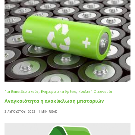
Για Εκπαιδευτικούς
,
Ενημερωτικά Άρθρα
,
Κυκλική Οικονομία
Αναγκαιότητα η ανακύκλωση μπαταριών
3 ΑΥΓΟΎΣΤΟΥ, 2023
1 MIN READ