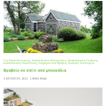
Για Εκπαιδευτικούς
,
Ανακύκλωση Αλουμινίου
,
Ανακύκλωση Γυαλιού
,
Ανακύκλωση Πλαστικού
,
Ενημερωτικά Άρθρα
,
Κυκλική Οικονομία
Βραβείο σε σπίτι από μπουκάλια
3 ΑΥΓΟΎΣΤΟΥ, 2023
2 MINS READ