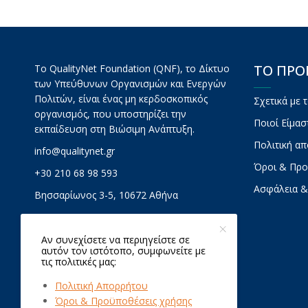
ΤΟ ΠΡ
Το QualityNet Foundation (QNF), το Δίκτυο
των Υπεύθυνων Οργανισμών και Ενεργών
Πολιτών, είναι ένας μη κερδοσκοπικός
Σχετικά με 
οργανισμός, που υποστηρίζει την
Ποιοί Είμασ
εκπαίδευση στη Βιώσιμη Ανάπτυξη.
Πολιτική α
info@qualitynet.gr
Όροι & Προ
+30 210 68 98 593
Ασφάλεια &
Βησσαρίωνος 3-5, 10672 Αθήνα
Αν συνεχίσετε να περιηγείστε σε
αυτόν τον ιστότοπο, συμφωνείτε με
τις πολιτικές μας:
Πολιτική Απορρήτου
Όροι & Προϋποθέσεις χρήσης