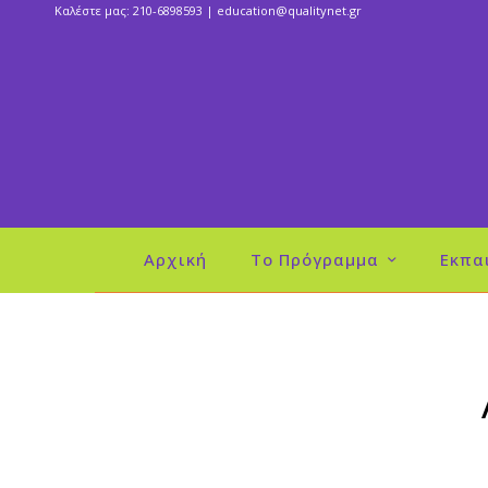
Καλέστε μας: 210-6898593 |
education@qualitynet.gr
Αρχική
Το Πρόγραμμα
Εκπα