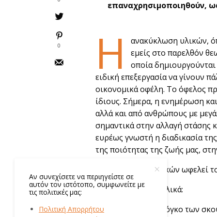
επαναχρησιμοποιηθούν, ωφ
Η
ανακύκλωση υλικών, όπω
0
εμείς στο παρελθόν θε
οποία δημιουργούνται 
ειδική επεξεργασία να γίνουν π
οικονομικά οφέλη. Το όφελος πρ
ίδιους. Σήμερα, η ενημέρωση και
αλλά και από ανθρώπους με μεγά
σημαντικά στην αλλαγή στάσης κ
ευρέως γνωστή η διαδικασία τη
της ποιότητας της ζωής μας, στη
Η Ανακύκλωση υλικών ωφελεί το 
Αν συνεχίσετε να περιηγείστε σε
αυτόν τον ιστότοπο, συμφωνείτε με
Ανακυκλώνοντας υλικά:
τις πολιτικές μας:
Μειώνουμε τον όγκο των σκο
Πολιτική Απορρήτου