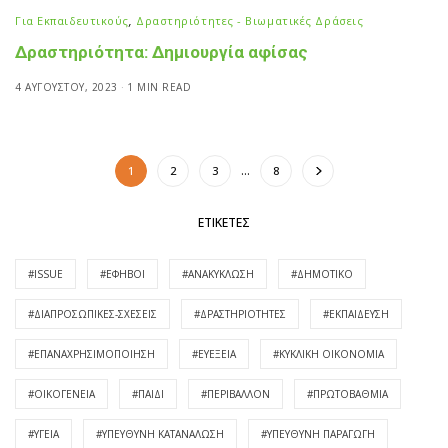
Για Εκπαιδευτικούς
,
Δραστηριότητες - Βιωματικές Δράσεις
Δραστηριότητα: Δημιουργία αφίσας
4 ΑΥΓΟΎΣΤΟΥ, 2023
1 MIN READ
1
2
3
…
8
ΕΤΙΚΈΤΕΣ
#ISSUE
#ΈΦΗΒΟΙ
#ΑΝΑΚΎΚΛΩΣΗ
#ΔΗΜΟΤΙΚΌ
#ΔΙΑΠΡΟΣΩΠΙΚΈΣ-ΣΧΈΣΕΙΣ
#ΔΡΑΣΤΗΡΙΌΤΗΤΕΣ
#ΕΚΠΑΊΔΕΥΣΗ
#ΕΠΑΝΑΧΡΗΣΙΜΟΠΟΊΗΣΗ
#ΕΥΕΞΕΊΑ
#ΚΥΚΛΙΚΉ ΟΙΚΟΝΟΜΊΑ
#ΟΙΚΟΓΈΝΕΙΑ
#ΠΑΙΔΊ
#ΠΕΡΙΒΆΛΛΟΝ
#ΠΡΩΤΟΒΆΘΜΙΑ
#ΥΓΕΊΑ
#ΥΠΕΥΘΥΝΗ ΚΑΤΑΝΆΛΩΣΗ
#ΥΠΕΥΘΥΝΗ ΠΑΡΑΓΩΓΉ