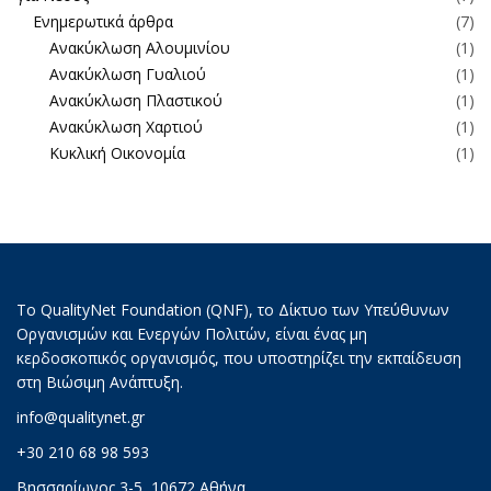
Ενημερωτικά άρθρα
(7)
Ανακύκλωση Αλουμινίου
(1)
Ανακύκλωση Γυαλιού
(1)
Ανακύκλωση Πλαστικού
(1)
Ανακύκλωση Χαρτιού
(1)
Κυκλική Οικονομία
(1)
Το QualityNet Foundation (QNF), το Δίκτυο των Υπεύθυνων
Οργανισμών και Ενεργών Πολιτών, είναι ένας μη
κερδοσκοπικός οργανισμός, που υποστηρίζει την εκπαίδευση
στη Βιώσιμη Ανάπτυξη.
info@qualitynet.gr
+30 210 68 98 593
Βησσαρίωνος 3-5, 10672 Αθήνα