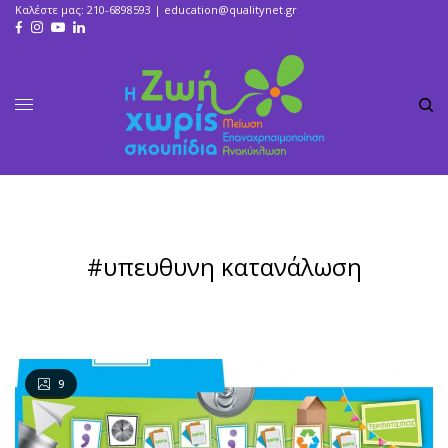
Καλέστε μας: 210-6898593 |
education@qualitynet.gr
#υπευθυνη κατανάλωση
9