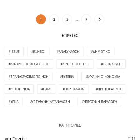
1
2
3
…
7
ΕΤΙΚΈΤΕΣ
#ISSUE
#ΈΦΗΒΟΙ
#ΑΝΑΚΎΚΛΩΣΗ
#ΔΗΜΟΤΙΚΌ
#ΔΙΑΠΡΟΣΩΠΙΚΈΣ-ΣΧΈΣΕΙΣ
#ΔΡΑΣΤΗΡΙΌΤΗΤΕΣ
#ΕΚΠΑΊΔΕΥΣΗ
#ΕΠΑΝΑΧΡΗΣΙΜΟΠΟΊΗΣΗ
#ΕΥΕΞΕΊΑ
#ΚΥΚΛΙΚΉ ΟΙΚΟΝΟΜΊΑ
#ΟΙΚΟΓΈΝΕΙΑ
#ΠΑΙΔΊ
#ΠΕΡΙΒΆΛΛΟΝ
#ΠΡΩΤΟΒΆΘΜΙΑ
#ΥΓΕΊΑ
#ΥΠΕΥΘΥΝΗ ΚΑΤΑΝΆΛΩΣΗ
#ΥΠΕΥΘΥΝΗ ΠΑΡΑΓΩΓΉ
KΑΤΗΓΟΡΊΕΣ
για Γονείς
(11)