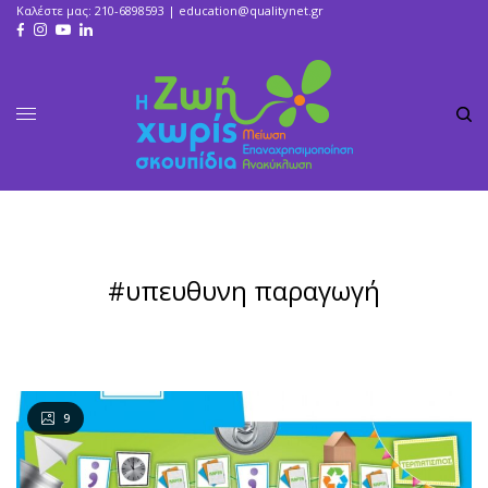
Καλέστε μας: 210-6898593 |
education@qualitynet.gr
#υπευθυνη παραγωγή
9