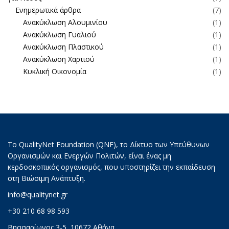
Ενημερωτικά άρθρα
(7)
Ανακύκλωση Αλουμινίου
(1)
Ανακύκλωση Γυαλιού
(1)
Ανακύκλωση Πλαστικού
(1)
Ανακύκλωση Χαρτιού
(1)
Κυκλική Οικονομία
(1)
Το QualityNet Foundation (QNF), το Δίκτυο των Υπεύθυνων
Οργανισμών και Ενεργών Πολιτών, είναι ένας μη
κερδοσκοπικός οργανισμός, που υποστηρίζει την εκπαίδευση
στη Βιώσιμη Ανάπτυξη.
info@qualitynet.gr
+30 210 68 98 593
Βησσαρίωνος 3-5, 10672 Αθήνα