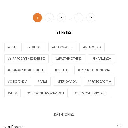
1
2
3
…
7
ΕΤΙΚΈΤΕΣ
#ISSUE
#ΈΦΗΒΟΙ
#ΑΝΑΚΎΚΛΩΣΗ
#ΔΗΜΟΤΙΚΌ
#ΔΙΑΠΡΟΣΩΠΙΚΈΣ-ΣΧΈΣΕΙΣ
#ΔΡΑΣΤΗΡΙΌΤΗΤΕΣ
#ΕΚΠΑΊΔΕΥΣΗ
#ΕΠΑΝΑΧΡΗΣΙΜΟΠΟΊΗΣΗ
#ΕΥΕΞΕΊΑ
#ΚΥΚΛΙΚΉ ΟΙΚΟΝΟΜΊΑ
#ΟΙΚΟΓΈΝΕΙΑ
#ΠΑΙΔΊ
#ΠΕΡΙΒΆΛΛΟΝ
#ΠΡΩΤΟΒΆΘΜΙΑ
#ΥΓΕΊΑ
#ΥΠΕΥΘΥΝΗ ΚΑΤΑΝΆΛΩΣΗ
#ΥΠΕΥΘΥΝΗ ΠΑΡΑΓΩΓΉ
KΑΤΗΓΟΡΊΕΣ
για Γονείς
(11)