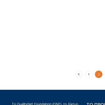
1
2
ΤΟ ΠΡ
Το QualityNet Foundation (QNF), το Δίκτυο