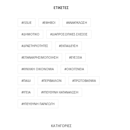
ΕΤΙΚΈΤΕΣ
#ISSUE
#ΈΦΗΒΟΙ
#ΑΝΑΚΎΚΛΩΣΗ
#ΔΗΜΟΤΙΚΌ
#ΔΙΑΠΡΟΣΩΠΙΚΈΣ-ΣΧΈΣΕΙΣ
#ΔΡΑΣΤΗΡΙΌΤΗΤΕΣ
#ΕΚΠΑΊΔΕΥΣΗ
#ΕΠΑΝΑΧΡΗΣΙΜΟΠΟΊΗΣΗ
#ΕΥΕΞΕΊΑ
#ΚΥΚΛΙΚΉ ΟΙΚΟΝΟΜΊΑ
#ΟΙΚΟΓΈΝΕΙΑ
#ΠΑΙΔΊ
#ΠΕΡΙΒΆΛΛΟΝ
#ΠΡΩΤΟΒΆΘΜΙΑ
#ΥΓΕΊΑ
#ΥΠΕΥΘΥΝΗ ΚΑΤΑΝΆΛΩΣΗ
#ΥΠΕΥΘΥΝΗ ΠΑΡΑΓΩΓΉ
KΑΤΗΓΟΡΊΕΣ