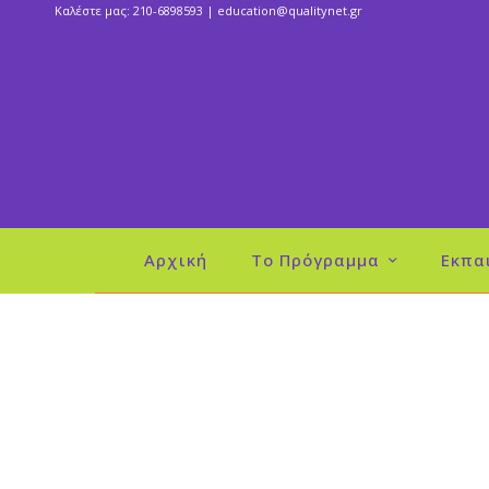
Καλέστε μας: 210-6898593 |
education@qualitynet.gr
Αρχική
Το Πρόγραμμα
Εκπα