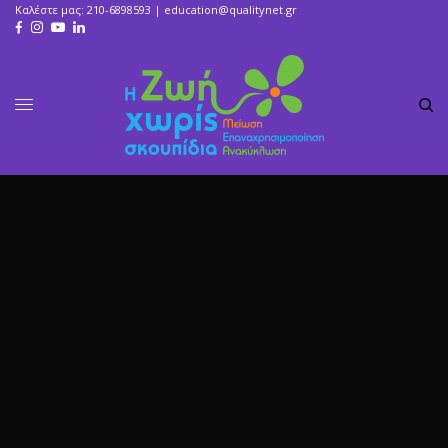
Καλέστε μας: 210-6898593 |
education@qualitynet.gr