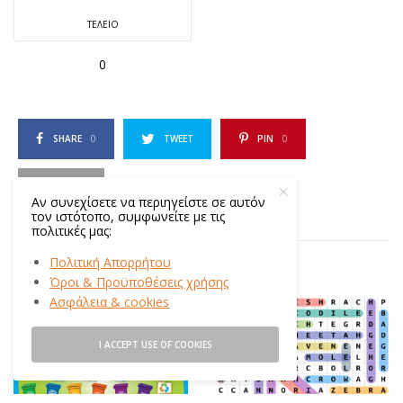
ΤΈΛΕΙΟ
0
SHARE
0
TWEET
PIN
0
SHARE
Αν συνεχίσετε να περιηγείστε σε αυτόν
τον ιστότοπο, συμφωνείτε με τις
πολιτικές μας:
Πολιτική Απορρήτου
ΣΧΕΤΙΚΆ ΆΡΘΡΑ
Όροι & Προϋποθέσεις χρήσης
Ασφάλεια & cookies
9
I ACCEPT USE OF COOKIES