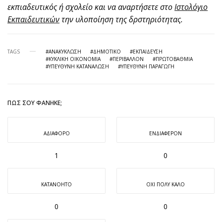
εκπιαδευτικός ή σχολείο και να αναρτήσετε στο
Ιστολόγιο
Εκπαιδευτικών
την υλοποίηση της δρστηριότητας.
TAGS
#ΑΝΑΚΎΚΛΩΣΗ
#ΔΗΜΟΤΙΚΌ
#ΕΚΠΑΊΔΕΥΣΗ
#ΚΥΚΛΙΚΉ ΟΙΚΟΝΟΜΊΑ
#ΠΕΡΙΒΆΛΛΟΝ
#ΠΡΩΤΟΒΆΘΜΙΑ
#ΥΠΕΥΘΥΝΗ ΚΑΤΑΝΆΛΩΣΗ
#ΥΠΕΥΘΥΝΗ ΠΑΡΑΓΩΓΉ
ΠΩΣ ΣΟΥ ΦΆΝΗΚΕ;
ΑΔΙΆΦΟΡΟ
ΕΝΔΙΑΦΈΡΟΝ
1
0
ΚΑΤΑΝΟΗΤΌ
ΌΧΙ ΠΟΛΎ ΚΑΛΌ
0
0