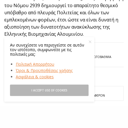
του Νόμου 2939 δημιουργεί το απαραίτητο θεσμικό
υπόβαθρο από πλευράς Πολιτείας και όλων των
εμπλεκομένων φορέων, έτσι ώστε να είναι δυνατή η
αξιοποίηση των δυνατοτήτων ανακύκλωσης της
Ελληνικής Βιομηχανίας Αλουμινίου.
Αν συνεχίσετε να περιηγείστε σε αυτόν
τον ιστότοπο, συμφωνείτε με τις
TAGS
#ΑΝΑΚΎΚΛΩΣΗ
#ΔΗΜΟΤΙΚΌ
#ΕΚΠΑΊΔΕΥΣΗ
πολιτικές μας:
#ΚΥΚΛΙΚΉ ΟΙΚΟΝΟΜΊΑ
#ΠΕΡΙΒΆΛΛΟΝ
#ΠΡΩΤΟΒΆΘΜΙΑ
Πολιτική Απορρήτου
Όροι & Προϋποθέσεις χρήσης
Ασφάλεια & cookies
ΠΩΣ ΣΟΥ ΦΆΝΗΚΕ;
I ACCEPT USE OF COOKIES
ΑΔΙΆΦΟΡΟ
ΕΝΔΙΑΦΈΡΟΝ
0
0
ΚΑΤΑΝΟΗΤΌ
ΌΧΙ ΠΟΛΎ ΚΑΛΌ