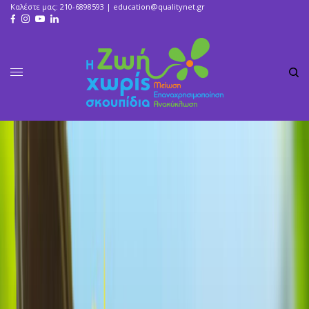
Καλέστε μας: 210-6898593 |
education@qualitynet.gr