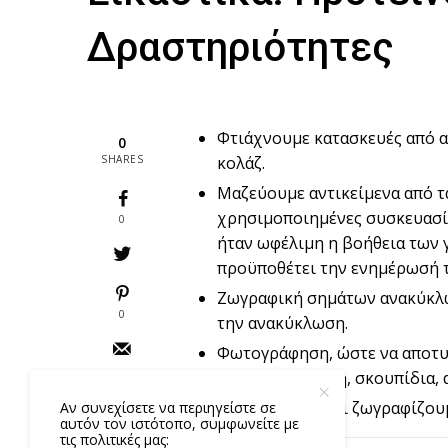
Δραστηριότητες
Φτιάχνουμε κατασκευές από α
0
SHARES
κολάζ.
Μαζεύουμε αντικείμενα από τα
χρησιμοποιημένες συσκευασίε
0
ήταν ωφέλιμη η βοήθεια των 
προϋποθέτει την ενημέρωσή τ
Ζωγραφική σημάτων ανακύκλω
0
την ανακύκλωση.
Φωτογράφηση, ώστε να αποτυ
βόλτα/ επίσκεψη, σκουπίδια, 
Διακοσμούμε και ζωγραφίζου
Αν συνεχίσετε να περιηγείστε σε
αυτόν τον ιστότοπο, συμφωνείτε με
τις πολιτικές μας: