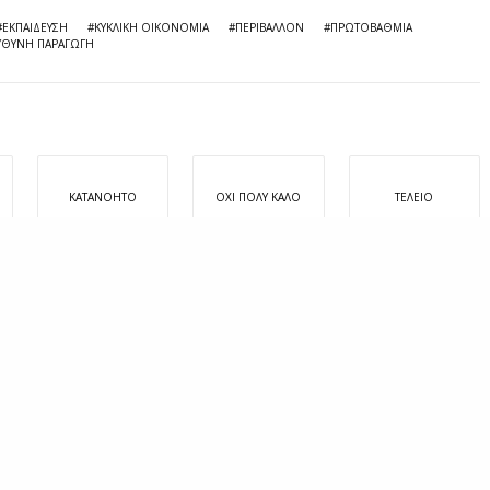
#ΕΚΠΑΊΔΕΥΣΗ
#ΚΥΚΛΙΚΉ ΟΙΚΟΝΟΜΊΑ
#ΠΕΡΙΒΆΛΛΟΝ
#ΠΡΩΤΟΒΆΘΜΙΑ
ΥΘΥΝΗ ΠΑΡΑΓΩΓΉ
ΚΑΤΑΝΟΗΤΌ
ΌΧΙ ΠΟΛΎ ΚΑΛΌ
ΤΈΛΕΙΟ
0
0
0
TWEET
PIN
0
SHARE