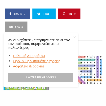
SHARE
0
TWEET
PIN
0
SHARE
Αν συνεχίσετε να περιηγείστε σε αυτόν
τον ιστότοπο, συμφωνείτε με τις
πολιτικές μας:
ΣΧΕΤΙΚΆ ΆΡΘΡΑ
Πολιτική Απορρήτου
Όροι & Προϋποθέσεις χρήσης
9
Ασφάλεια & cookies
I ACCEPT USE OF COOKIES
Υποστηρικτικό Υλικό
,
Για
Εκπαιδευτικούς
Ώρα για κρυπτόλεξο!