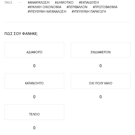
TAGS
#ΑΝΑΚΎΚΛΩΣΗ
#ΔΗΜΟΤΙΚΌ
#ΕΚΠΑΊΔΕΥΣΗ
#ΚΥΚΛΙΚΉ ΟΙΚΟΝΟΜΊΑ
#ΠΕΡΙΒΆΛΛΟΝ
#ΠΡΩΤΟΒΆΘΜΙΑ
#ΥΠΕΥΘΥΝΗ ΚΑΤΑΝΆΛΩΣΗ
#ΥΠΕΥΘΥΝΗ ΠΑΡΑΓΩΓΉ
ΠΩΣ ΣΟΥ ΦΆΝΗΚΕ;
ΑΔΙΆΦΟΡΟ
ΕΝΔΙΑΦΈΡΟΝ
0
0
ΚΑΤΑΝΟΗΤΌ
ΌΧΙ ΠΟΛΎ ΚΑΛΌ
0
0
ΤΈΛΕΙΟ
0