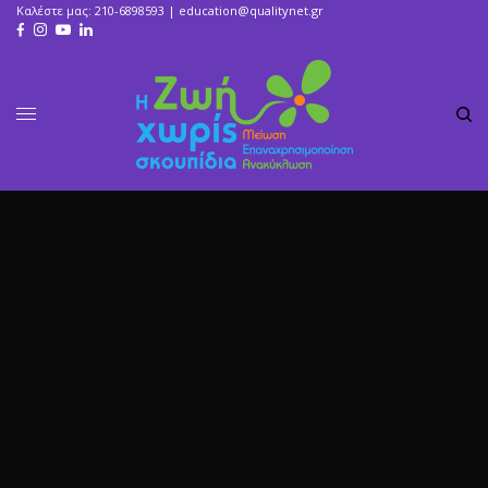
Καλέστε μας: 210-6898593 |
education@qualitynet.gr