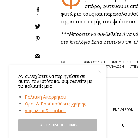
σπόρο, φυτεύουμε από
φυτώριό τους και παρακολουθού
0
της καταστροφής του ψεύτικου.
***Μπορείτε να συνδεθείτε ή να κά
στο
Ιστολόγιο Εκπαιδευτικών
την υ
0
TAGS
#ΑΝΑΚΎΚΛΩΣΗ
#ΔΗΜΟΤΙΚΌ
#ΥΠΕΥΘΥΝΗ ΚΑΤΑΝΆΛΩΣΗ
#ΥΠΕ
Αν συνεχίσετε να περιηγείστε σε
αυτόν τον ιστότοπο, συμφωνείτε με
ΔΙΆΒΑΣΕ ΣΤΗ
ΣΥΝΈΧΕΙΑ
τις πολιτικές μας:
ΠΩΣ ΣΟΥ ΦΆΝΗΚΕ;
Δραστηριότητα:
Πολιτική Απορρήτου
Φτιάχνουμε το
Όροι & Προϋποθέσεις χρήσης
δικό μας οργανικό
λίπασμα (κομπόστ)
Ασφάλεια & cookies
ΑΔΙΆΦΟΡΟ
ΕΝΔΙΑΦΈΡΟΝ
0
0
I ACCEPT USE OF COOKIES