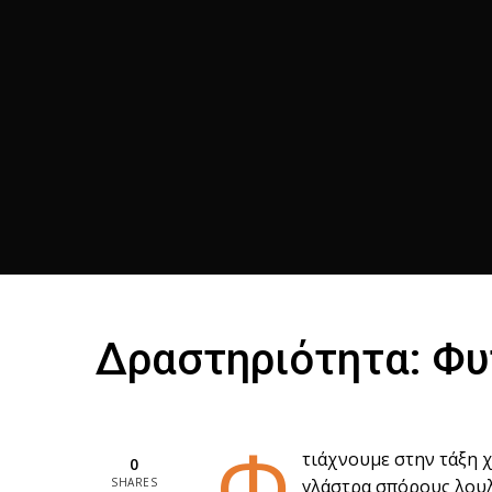
Δραστηριότητα: Φυ
Φ
τιάχνουμε στην τάξη 
0
SHARES
γλάστρα σπόρους λουλ