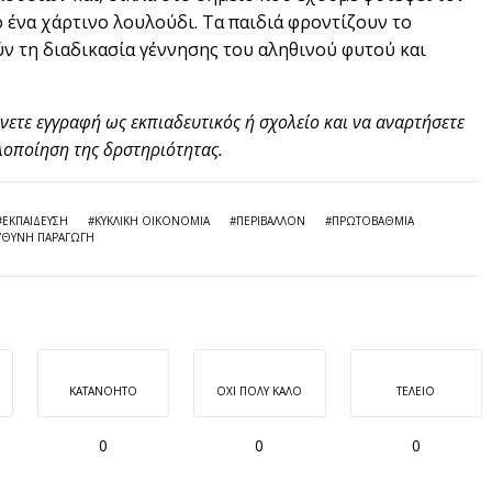
 ένα χάρτινο λουλούδι. Τα παιδιά φροντίζουν το
ν τη διαδικασία γέννησης του αληθινού φυτού και
νετε εγγραφή ως εκπιαδευτικός ή σχολείο και να αναρτήσετε
λοποίηση της δρστηριότητας.
#ΕΚΠΑΊΔΕΥΣΗ
#ΚΥΚΛΙΚΉ ΟΙΚΟΝΟΜΊΑ
#ΠΕΡΙΒΆΛΛΟΝ
#ΠΡΩΤΟΒΆΘΜΙΑ
ΥΘΥΝΗ ΠΑΡΑΓΩΓΉ
ΚΑΤΑΝΟΗΤΌ
ΌΧΙ ΠΟΛΎ ΚΑΛΌ
ΤΈΛΕΙΟ
0
0
0