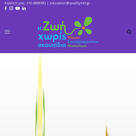
Καλέστε μας: 210-6898593 |
education@qualitynet.gr