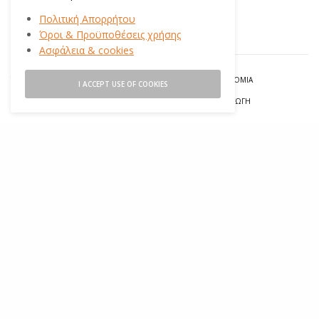
Πολιτική Απορρήτου
Όροι & Προϋποθέσεις χρήσης
Ασφάλεια & cookies
TAGS
#ΑΝΑΚΎΚΛΩΣΗ
#ΕΥΕΞΕΊΑ
#ΚΥΚΛΙΚΉ ΟΙΚΟΝΟΜΊΑ
I ACCEPT USE OF COOKIES
#ΟΙΚΟΓΈΝΕΙΑ
#ΠΑΙΔΊ
#ΠΕΡΙΒΆΛΛΟΝ
#ΥΠΕΥΘΥΝΗ ΚΑΤΑΝΆΛΩΣΗ
#ΥΠΕΥΘΥΝΗ ΠΑΡΑΓΩΓΉ
ΠΩΣ ΣΟΥ ΦΆΝΗΚΕ;
ΑΔΙΆΦΟΡΟ
ΕΝΔΙΑΦΈΡΟΝ
0
3
ΚΑΤΑΝΟΗΤΌ
ΌΧΙ ΠΟΛΎ ΚΑΛΌ
0
1