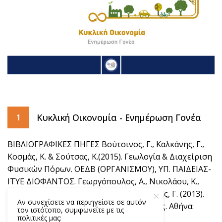
Κυκλική Οικονομία - Ενημέρωση Γονέα
1
ΒΙΒΛΙΟΓΡΑΦΙΚΕΣ ΠΗΓΕΣ Βούτσινος, Γ., Καλκάνης, Γ.,
Κοσμάς, Κ. & Σούτσας, Κ.(2015). Γεωλογία & Διαχείριση
Φυσικών Πόρων. ΟΕΔΒ (ΟΡΓΑΝΙΣΜΟΥ), ΥΠ. ΠΑΙΔΕΙΑΣ-
ΙΤΥΕ ΔΙΟΦΑΝΤΟΣ. Γεωργόπουλος, Α., Νικολάου, Κ.,
Δημητρίου, Α., Γαβριλάκης, Κ. & Μπλιώνης, Γ. (2013).
Αν συνεχίσετε να περιηγείστε σε αυτόν
Γη, ένας μικρός και εύθραυστος πλανήτης. Αθήνα:
τον ιστότοπο, συμφωνείτε με τις
πολιτικές μας:
Gutenberg.