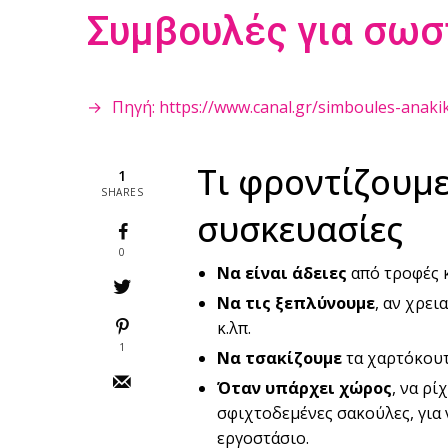
Συμβουλές για σω
Πηγή: https://www.canal.gr/simboules-anakikl
Τι φροντίζουμε
1
SHARES
συσκευασίες
0
Να είναι άδειες
από τροφές κ
Να τις ξεπλύνουμε
, αν χρει
κ.λπ.
1
Να τσακίζουμε
τα χαρτόκουτ
Όταν υπάρχει χώρος
, να ρί
σφιχτοδεμένες σακούλες, για
εργοστάσιο.