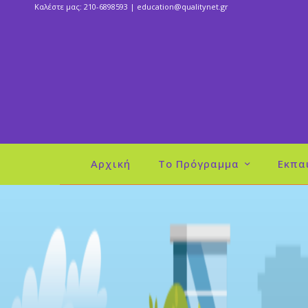
Καλέστε μας: 210-6898593 |
education@qualitynet.gr
Αρχική
Το Πρόγραμμα
Εκπα