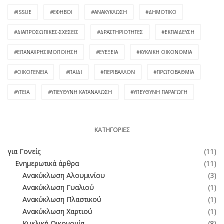
#ISSUE
#ΈΦΗΒΟΙ
#ΑΝΑΚΎΚΛΩΣΗ
#ΔΗΜΟΤΙΚΌ
#ΔΙΑΠΡΟΣΩΠΙΚΈΣ-ΣΧΈΣΕΙΣ
#ΔΡΑΣΤΗΡΙΌΤΗΤΕΣ
#ΕΚΠΑΊΔΕΥΣΗ
#ΕΠΑΝΑΧΡΗΣΙΜΟΠΟΊΗΣΗ
#ΕΥΕΞΕΊΑ
#ΚΥΚΛΙΚΉ ΟΙΚΟΝΟΜΊΑ
#ΟΙΚΟΓΈΝΕΙΑ
#ΠΑΙΔΊ
#ΠΕΡΙΒΆΛΛΟΝ
#ΠΡΩΤΟΒΆΘΜΙΑ
#ΥΓΕΊΑ
#ΥΠΕΥΘΥΝΗ ΚΑΤΑΝΆΛΩΣΗ
#ΥΠΕΥΘΥΝΗ ΠΑΡΑΓΩΓΉ
KΑΤΗΓΟΡΊΕΣ
για Γονείς
(11)
Ενημερωτικά άρθρα
(11)
Ανακύκλωση Αλουμινίου
(3)
Ανακύκλωση Γυαλιού
(1)
Ανακύκλωση Πλαστικού
(1)
Ανακύκλωση Χαρτιού
(1)
Κυκλική Οικονομία
(8)