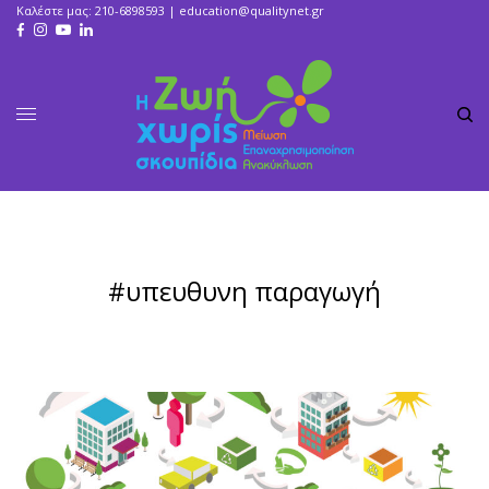
Καλέστε μας: 210-6898593 |
education@qualitynet.gr
#υπευθυνη παραγωγή